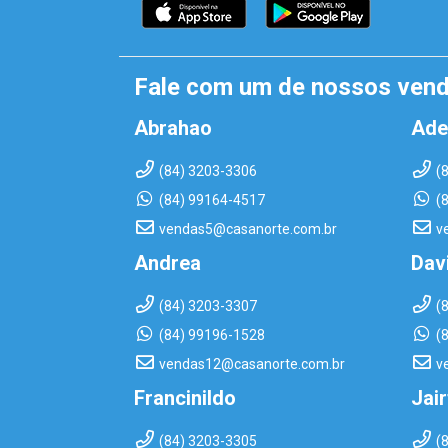
Fale com um de nossos ven
Abrahao
Ade
(84) 3203-3306
(
(84) 99164-4517
(
vendas5@casanorte.com.br
v
Andrea
Dav
(84) 3203-3307
(
(84) 99196-1528
(
vendas12@casanorte.com.br
v
Francinildo
Jai
(84) 3203-3305
(