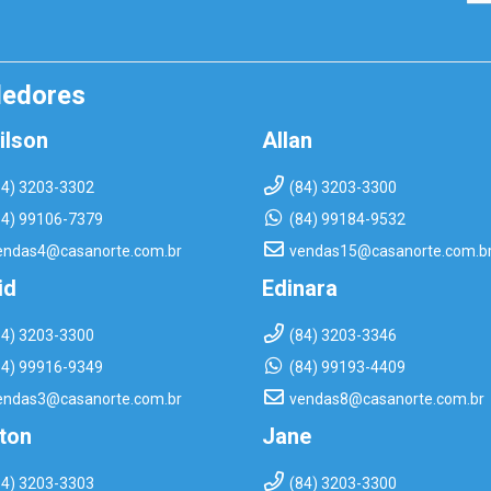
dedores
ilson
Allan
84) 3203-3302
(84) 3203-3300
84) 99106-7379
(84) 99184-9532
endas4@casanorte.com.br
vendas15@casanorte.com.b
id
Edinara
84) 3203-3300
(84) 3203-3346
84) 99916-9349
(84) 99193-4409
endas3@casanorte.com.br
vendas8@casanorte.com.br
rton
Jane
84) 3203-3303
(84) 3203-3300