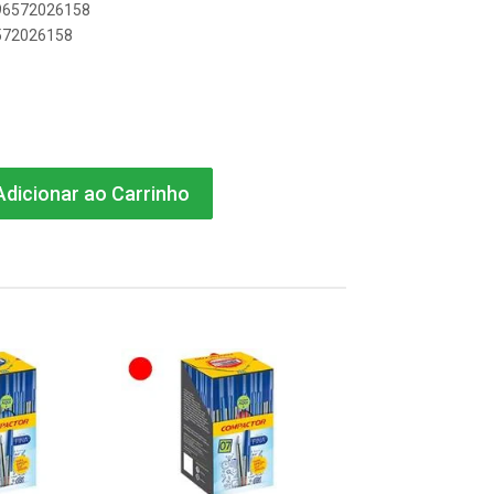
896572026158
6572026158
dicionar ao Carrinho