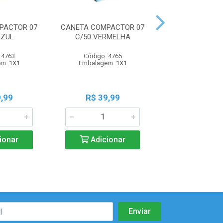
PACTOR 07
CANETA COMPACTOR 07
CANETA COMPAC
AZUL
C/50 VERMELHA
C/2 AZUL
 4763
Código: 4765
Código: 47
m: 1X1
Embalagem: 1X1
Embalagem:
,99
R$ 39,99
R$ 2,7
ionar
Adicionar
Adicio