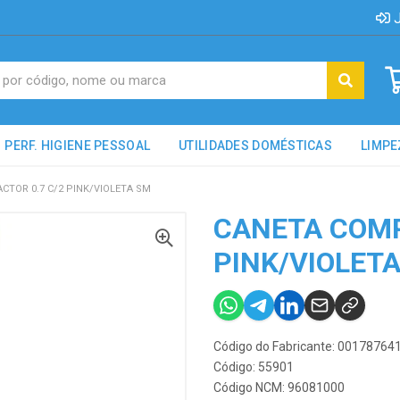
J
PERF. HIGIENE PESSOAL
UTILIDADES DOMÉSTICAS
LIMPE
CTOR 0.7 C/2 PINK/VIOLETA SM
CANETA COMP
PINK/VIOLET
Código do Fabricante: 00178764
Código: 55901
Código NCM: 96081000