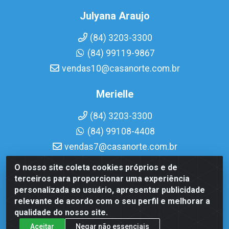
Julyana Araujo
(84) 3203-3300
(84) 99119-9867
vendas10@casanorte.com.br
Merielle
(84) 3203-3300
(84) 99108-4408
vendas7@casanorte.com.br
O nosso site coleta cookies próprios e de
Casa Norte LTDA - Av. Interventor Mário Câmara, 1815 -
terceiros para proporcionar uma experiência
Dix-Sept Rosado, Natal/RN - CEP 59054-600 - CNPJ
personalizada ao usuário, apresentar publicidade
08.713.513/0001-51
relevante de acordo com o seu perfil e melhorar a
qualidade do nosso site.
Aceitar
Negar não essenciais