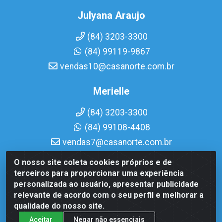
Julyana Araujo
(84) 3203-3300
(84) 99119-9867
vendas10@casanorte.com.br
Merielle
(84) 3203-3300
(84) 99108-4408
vendas7@casanorte.com.br
O nosso site coleta cookies próprios e de
Casa Norte LTDA - Av. Interventor Mário Câmara, 1815 -
terceiros para proporcionar uma experiência
Dix-Sept Rosado, Natal/RN - CEP 59054-600 - CNPJ
personalizada ao usuário, apresentar publicidade
08.713.513/0001-51
relevante de acordo com o seu perfil e melhorar a
qualidade do nosso site.
Aceitar
Negar não essenciais