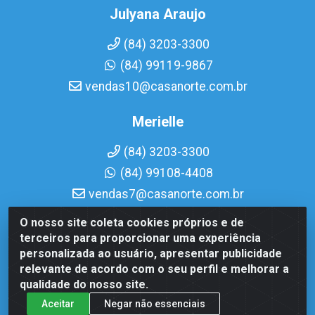
Julyana Araujo
(84) 3203-3300
(84) 99119-9867
vendas10@casanorte.com.br
Merielle
(84) 3203-3300
(84) 99108-4408
vendas7@casanorte.com.br
O nosso site coleta cookies próprios e de
Casa Norte LTDA - Av. Interventor Mário Câmara, 1815 - Dix-
terceiros para proporcionar uma experiência
Sept Rosado, Natal/RN - CEP 59054-600 - CNPJ
personalizada ao usuário, apresentar publicidade
08.713.513/0001-51
relevante de acordo com o seu perfil e melhorar a
qualidade do nosso site.
Aceitar
Negar não essenciais