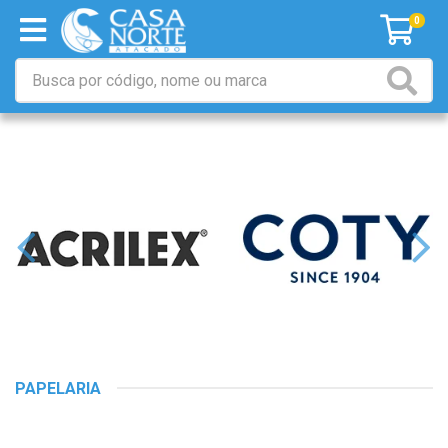
0
PAPELARIA