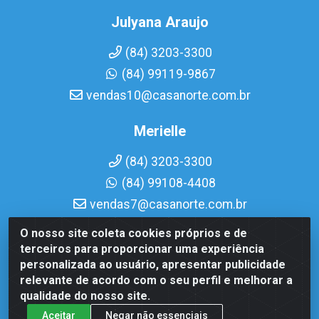
Julyana Araujo
(84) 3203-3300
(84) 99119-9867
vendas10@casanorte.com.br
Merielle
(84) 3203-3300
(84) 99108-4408
vendas7@casanorte.com.br
O nosso site coleta cookies próprios e de
Casa Norte LTDA - Av. Interventor Mário Câmara, 1815 -
terceiros para proporcionar uma experiência
Dix-Sept Rosado, Natal/RN - CEP 59054-600 - CNPJ
personalizada ao usuário, apresentar publicidade
08.713.513/0001-51
relevante de acordo com o seu perfil e melhorar a
qualidade do nosso site.
Aceitar
Negar não essenciais