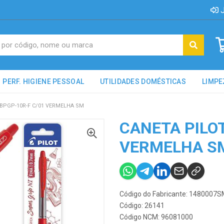
J
PERF. HIGIENE PESSOAL
UTILIDADES DOMÉSTICAS
LIMPE
BPGP-10R-F C/01 VERMELHA SM
CANETA PILOT
VERMELHA S
Código do Fabricante: 148000
Código: 26141
Código NCM: 96081000