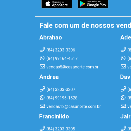
Fale com um de nossos ven
Abrahao
Ade
(84) 3203-3306
(
(84) 99164-4517
(
vendas5@casanorte.com.br
v
Andrea
Dav
(84) 3203-3307
(
(84) 99196-1528
(
vendas12@casanorte.com.br
v
Francinildo
Jai
(84) 3203-3305
(