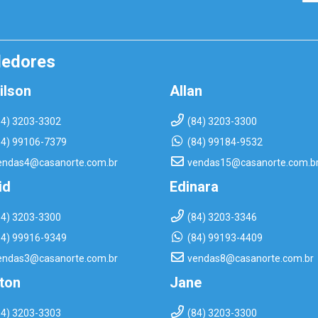
dedores
ilson
Allan
84) 3203-3302
(84) 3203-3300
84) 99106-7379
(84) 99184-9532
endas4@casanorte.com.br
vendas15@casanorte.com.b
id
Edinara
84) 3203-3300
(84) 3203-3346
84) 99916-9349
(84) 99193-4409
endas3@casanorte.com.br
vendas8@casanorte.com.br
rton
Jane
84) 3203-3303
(84) 3203-3300