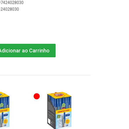
897424028030
7424028030
dicionar ao Carrinho