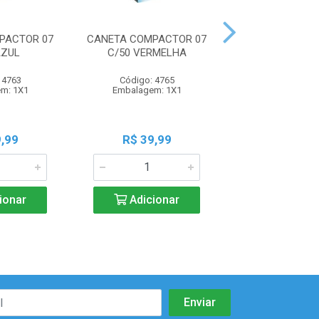
PACTOR 07
CANETA COMPACTOR 07
CANETA COMPAC
AZUL
C/50 VERMELHA
C/2 AZUL
 4763
Código: 4765
Código: 47
m: 1X1
Embalagem: 1X1
Embalagem:
,99
R$ 39,99
R$ 2,7
ionar
Adicionar
Adicio