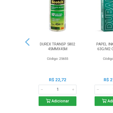
DUREX TRANSP 5802
PAPEL IN
45MMX45M
63G/M2 
Código: 25655
Código
R$ 22,72
R$ 2
Adicionar
Adi