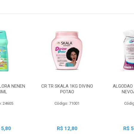
LORA NENEN
CR TR SKALA 1KG DIVINO
ALGODAO 
0ML
POTAO
NEVO
: 24605
Código: 71001
Códig
15,80
R$ 12,80
R$ 5