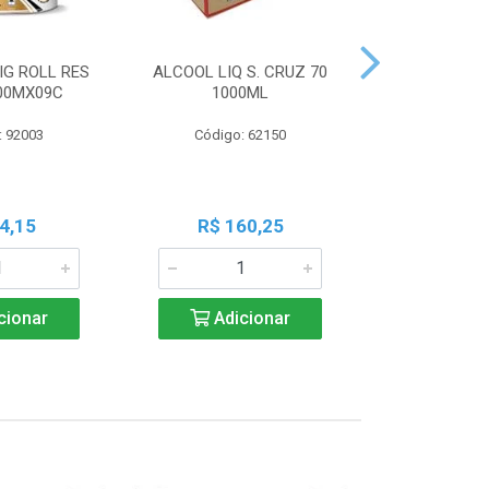
IG ROLL RES
ALCOOL LIQ S. CRUZ 70
PILHA PAN A
300MX09C
1000ML
PALIT C
: 92003
Código: 62150
Código:
4,15
R$ 160,25
R$ 7
cionar
Adicionar
Adic