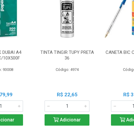
K DUBAI A4
TINTA TINGIR TUPY PRETA
CANETA BIC 
C/10X500F
36
: 93008
Código: 4974
Códig
79,99
R$ 22,65
R$ 3
cionar
Adicionar
Adi