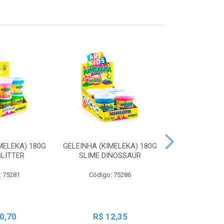
MELEKA) 180G
GELEINHA (KIMELEKA) 180G
GELEINHA (KI
GLITTER
SLIME DINOSSAUR
SLIME AN
: 75281
Código: 75286
Código:
0,70
R$ 12,35
R$ 1