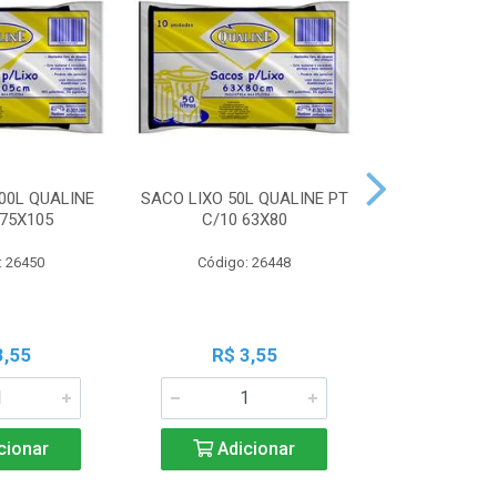
00L QUALINE
SACO LIXO 50L QUALINE PT
SACO LIXO 30
 75X105
C/10 63X80
C/10 
: 26450
Código: 26448
Código:
3,55
R$ 3,55
R$ 3
cionar
Adicionar
Adic