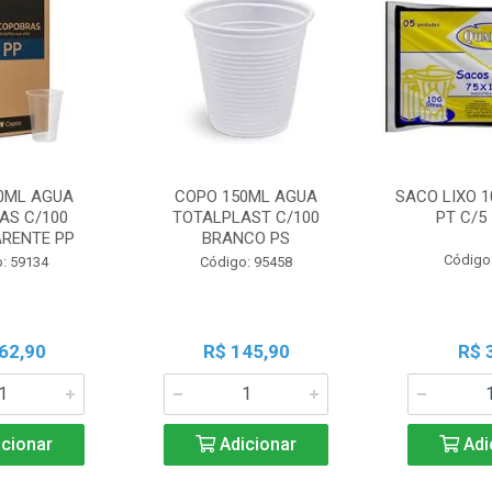
0ML AGUA
COPO 150ML AGUA
SACO LIXO 1
AS C/100
TOTALPLAST C/100
PT C/5
RENTE PP
BRANCO PS
Código
: 59134
Código: 95458
62,90
R$ 145,90
R$ 
cionar
Adicionar
Adi