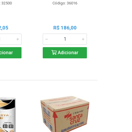
: 32500
Código: 36016
Código:
2,05
R$ 186,00
R$ 1
cionar
Adicionar
Adic