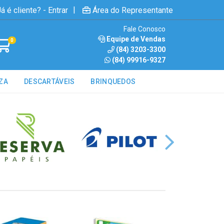
|
á é cliente? - Entrar
Área do Representante
Fale Conosco
Equipe de Vendas
0
(84) 3203-3300
(84) 99916-9327
ZA
DESCARTÁVEIS
BRINQUEDOS