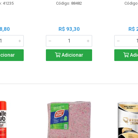
: 41235
Código: 88482
Código
8,80
R$ 93,30
R$ 
cionar
Adicionar
Adi