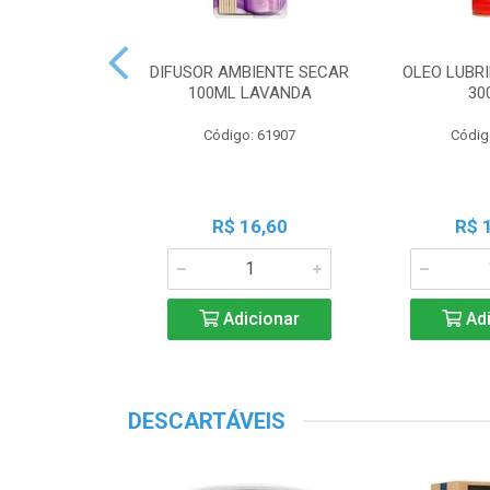
 PERF COALA
DIFUSOR AMBIENTE SECAR
OLEO LUBRI
ML LAVANDA
100ML LAVANDA
30
o: 83539
Código: 61907
Códig
18,45
R$ 16,60
R$ 
icionar
Adicionar
Adi
DESCARTÁVEIS