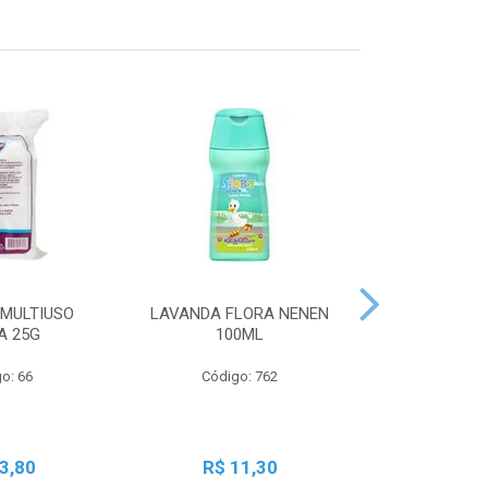
MULTIUSO
LAVANDA FLORA NENEN
SBT LIQ GRA
A 25G
100ML
250
o: 66
Código: 762
Código:
3,80
R$ 11,30
R$ 2