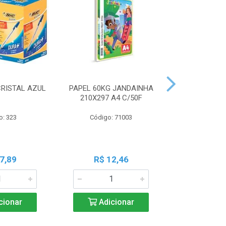
CRISTAL AZUL
PAPEL 60KG JANDAINHA
MASSA MOD
210X297 A4 C/50F
ACRILEX 
o: 323
Código: 71003
Código:
7,89
R$ 12,46
R$ 6
cionar
Adicionar
Adic