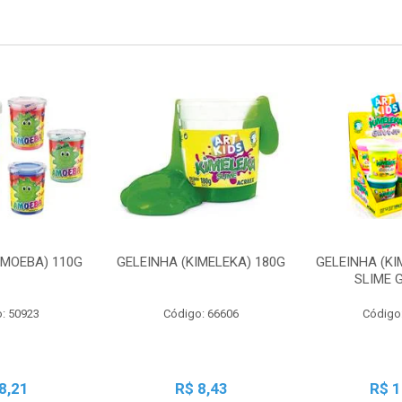
AMOEBA) 110G
GELEINHA (KIMELEKA) 180G
GELEINHA (KI
SLIME 
: 50923
Código: 66606
Código
8,21
R$ 8,43
R$ 1