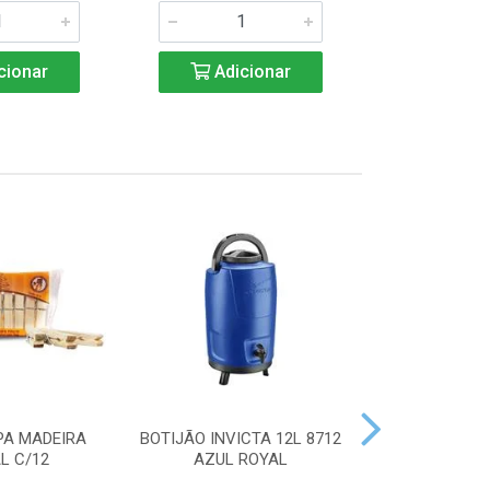
cionar
Adicionar
Adic
PA MADEIRA
BOTIJÃO INVICTA 12L 8712
ACENDEDOR
L C/12
AZUL ROYAL
HANDY 