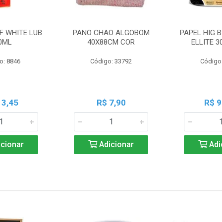
F WHITE LUB
PANO CHAO ALGOBOM
PAPEL HIG B
0ML
40X88CM COR
ELLITE 
o: 8846
Código: 33792
Código
13,45
R$ 7,90
R$ 9
cionar
Adicionar
Adi