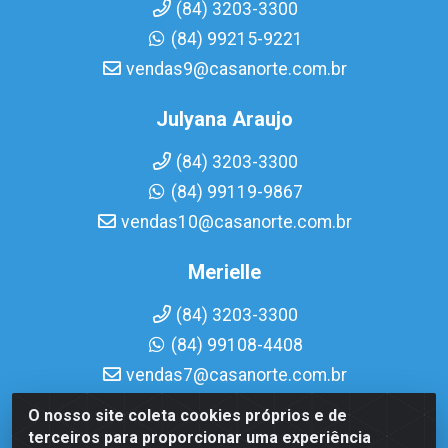
(84) 3203-3300
(84) 99215-9221
vendas9@casanorte.com.br
Julyana Araujo
(84) 3203-3300
(84) 99119-9867
vendas10@casanorte.com.br
Merielle
(84) 3203-3300
(84) 99108-4408
vendas7@casanorte.com.br
O nosso site coleta cookies próprios e de
Casa Norte LTDA - Av. Interventor Mário Câmara, 1815 -
terceiros para proporcionar uma experiência