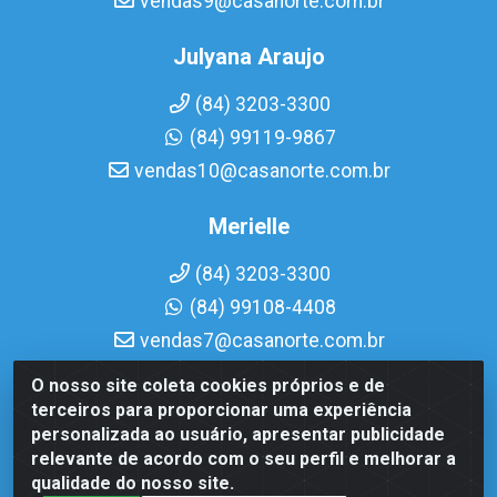
vendas9@casanorte.com.br
Julyana Araujo
(84) 3203-3300
(84) 99119-9867
vendas10@casanorte.com.br
Merielle
(84) 3203-3300
(84) 99108-4408
vendas7@casanorte.com.br
O nosso site coleta cookies próprios e de
Casa Norte LTDA - Av. Interventor Mário Câmara, 1815 -
terceiros para proporcionar uma experiência
Dix-Sept Rosado, Natal/RN - CEP 59054-600 - CNPJ
personalizada ao usuário, apresentar publicidade
08.713.513/0001-51
relevante de acordo com o seu perfil e melhorar a
qualidade do nosso site.