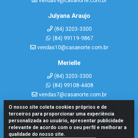
vendas9@casanorte.com.br
Julyana Araujo
(84) 3203-3300
(84) 99119-9867
vendas10@casanorte.com.br
Merielle
(84) 3203-3300
(84) 99108-4408
vendas7@casanorte.com.br
O nosso site coleta cookies próprios e de
Casa Norte LTDA - Av. Interventor Mário Câmara, 1815 -
terceiros para proporcionar uma experiência
Dix-Sept Rosado, Natal/RN - CEP 59054-600 - CNPJ
personalizada ao usuário, apresentar publicidade
08.713.513/0001-51
relevante de acordo com o seu perfil e melhorar a
qualidade do nosso site.