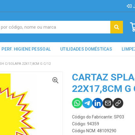
J
PERF. HIGIENE PESSOAL
UTILIDADES DOMÉSTICAS
LIMPE
H C/SOLAPA 22X17,8CM G C/12
CARTAZ SPLA
22X17,8CM G 
Código do Fabricante: SP03
Código: 94359
Código NCM: 48109290