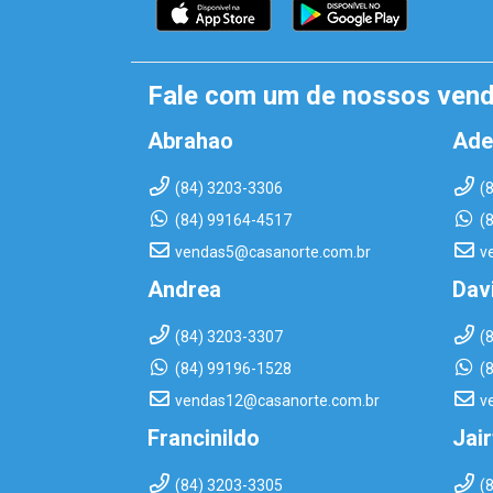
Fale com um de nossos ven
Abrahao
Ade
(84) 3203-3306
(
(84) 99164-4517
(
vendas5@casanorte.com.br
v
Andrea
Dav
(84) 3203-3307
(
(84) 99196-1528
(
vendas12@casanorte.com.br
v
Francinildo
Jai
(84) 3203-3305
(