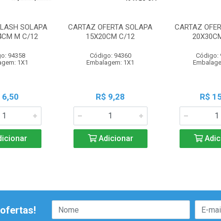
PLASH SOLAPA
CARTAZ OFERTA SOLAPA
CARTAZ OFER
,4CM M C/12
15X20CM C/12
20X30CM
o: 94358
Código: 94360
Código:
agem: 1X1
Embalagem: 1X1
Embalage
 6,50
R$ 9,28
R$ 15
icionar
Adicionar
Adic
ofertas!