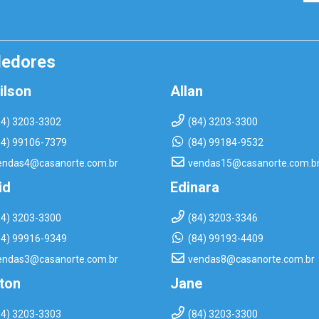
dedores
ilson
Allan
84) 3203-3302
(84) 3203-3300
84) 99106-7379
(84) 99184-9532
endas4@casanorte.com.br
vendas15@casanorte.com.b
id
Edinara
84) 3203-3300
(84) 3203-3346
84) 99916-9349
(84) 99193-4409
endas3@casanorte.com.br
vendas8@casanorte.com.br
rton
Jane
84) 3203-3303
(84) 3203-3300