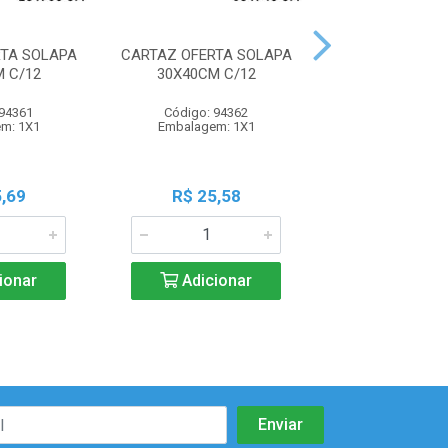
TA SOLAPA
CARTAZ OFERTA SOLAPA
ALUGA-SE 
 C/12
30X40CM C/12
 94361
Código: 94362
Código: 88
m: 1X1
Embalagem: 1X1
Embalagem: 
,69
R$ 25,58
R$ 14,7
ionar
Adicionar
Adicio