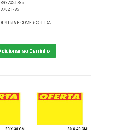
898937021785
8937021785
NDUSTRIA E COMERCIO LTDA
dicionar ao Carrinho