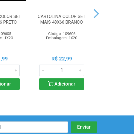
COLOR SET
CARTOLINA COLOR SET
CARTOLINA CO
6 PRETO
MAIS 48X66 BRANCO
MAIS 48X66 AZ
109605
Código: 109606
Código: 109
m: 1X20
Embalagem: 1X20
Embalagem: 
,99
R$ 22,99
R$ 22,9
ionar
Adicionar
Adicio