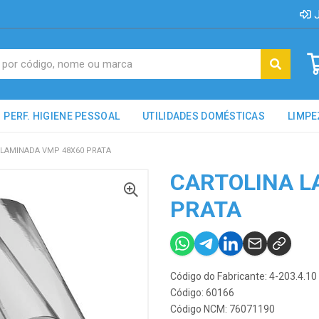
J
PERF. HIGIENE PESSOAL
UTILIDADES DOMÉSTICAS
LIMPE
 LAMINADA VMP 48X60 PRATA
CARTOLINA L
PRATA
Código do Fabricante: 4-203.4.10
Código: 60166
Código NCM: 76071190