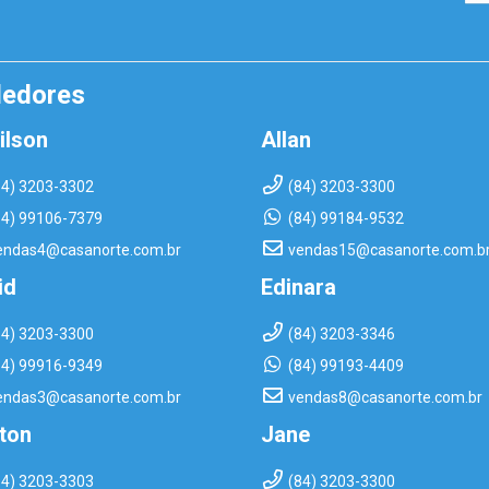
dedores
ilson
Allan
84) 3203-3302
(84) 3203-3300
84) 99106-7379
(84) 99184-9532
endas4@casanorte.com.br
vendas15@casanorte.com.b
id
Edinara
84) 3203-3300
(84) 3203-3346
84) 99916-9349
(84) 99193-4409
endas3@casanorte.com.br
vendas8@casanorte.com.br
rton
Jane
84) 3203-3303
(84) 3203-3300