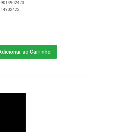
899014902423
9014902423
dicionar ao Carrinho