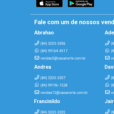
Fale com um de nossos ven
Abrahao
Ade
(84) 3203-3306
(
(84) 99164-4517
(
vendas5@casanorte.com.br
v
Andrea
Dav
(84) 3203-3307
(
(84) 99196-1528
(
vendas12@casanorte.com.br
v
Francinildo
Jai
(84) 3203-3305
(