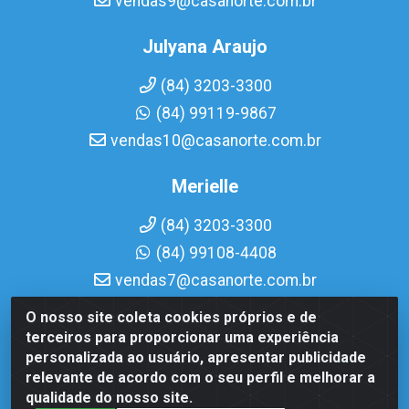
vendas9@casanorte.com.br
Julyana Araujo
(84) 3203-3300
(84) 99119-9867
vendas10@casanorte.com.br
Merielle
(84) 3203-3300
(84) 99108-4408
vendas7@casanorte.com.br
O nosso site coleta cookies próprios e de
Casa Norte LTDA - Av. Interventor Mário Câmara, 1815 -
terceiros para proporcionar uma experiência
Dix-Sept Rosado, Natal/RN - CEP 59054-600 - CNPJ
personalizada ao usuário, apresentar publicidade
08.713.513/0001-51
relevante de acordo com o seu perfil e melhorar a
qualidade do nosso site.