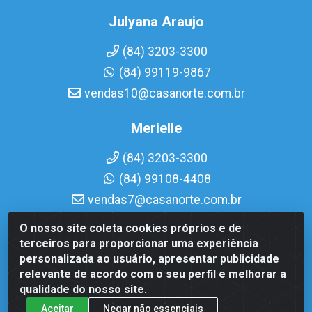
Julyana Araujo
(84) 3203-3300
(84) 99119-9867
vendas10@casanorte.com.br
Merielle
(84) 3203-3300
(84) 99108-4408
vendas7@casanorte.com.br
O nosso site coleta cookies próprios e de
Casa Norte LTDA - Av. Interventor Mário Câmara, 1815 -
terceiros para proporcionar uma experiência
Dix-Sept Rosado, Natal/RN - CEP 59054-600 - CNPJ
personalizada ao usuário, apresentar publicidade
08.713.513/0001-51
relevante de acordo com o seu perfil e melhorar a
qualidade do nosso site.
Aceitar
Negar não essenciais