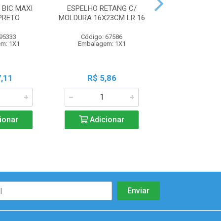
BIC MAXI
ESPELHO RETANG C/
JOGO PANO YAN
PRETO
MOLDURA 16X23CM LR 16
MICROFIBRA 4
 95333
Código: 67586
Código: 71
m: 1X1
Embalagem: 1X1
Embalagem:
,11
R$ 5,86
R$ 11,3
ionar
Adicionar
Adicio