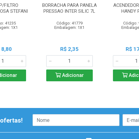
P/FILTRO
BORRACHA PARA PANELA
ACENDEDOR 
OSA STEFANI
PRESSAO INTER SILIC 7L
HANDY 
o: 41235
Código: 41779
Código:
agem: 1X1
Embalagem: 1X1
Embalage
 8,80
R$ 2,35
R$ 17
icionar
Adicionar
Adic
ofertas!