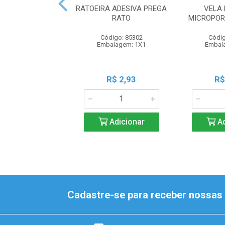
RATOEIRA ADESIVA PREGA
VELA 
RATO
MICROPOR
Código: 85302
Códig
Embalagem: 1X1
Embal
R$ 2,93
R$
Adicionar
Ad
Cadastre-se para receber nossas 