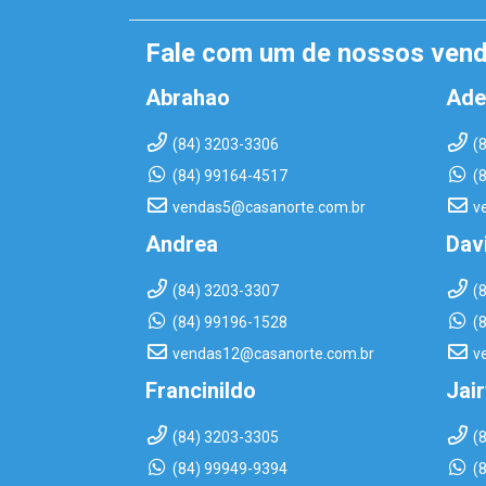
Fale com um de nossos ven
Abrahao
Ade
(84) 3203-3306
(
(84) 99164-4517
(
vendas5@casanorte.com.br
v
Andrea
Dav
(84) 3203-3307
(
(84) 99196-1528
(
vendas12@casanorte.com.br
v
Francinildo
Jai
(84) 3203-3305
(
(84) 99949-9394
(