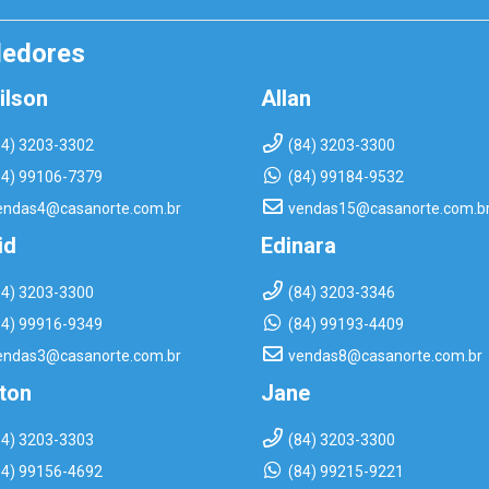
dedores
ilson
Allan
84) 3203-3302
(84) 3203-3300
84) 99106-7379
(84) 99184-9532
endas4@casanorte.com.br
vendas15@casanorte.com.b
id
Edinara
84) 3203-3300
(84) 3203-3346
84) 99916-9349
(84) 99193-4409
endas3@casanorte.com.br
vendas8@casanorte.com.br
rton
Jane
84) 3203-3303
(84) 3203-3300
84) 99156-4692
(84) 99215-9221