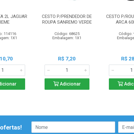
TA 2L JAGUAR
CESTO P/PRENDEDOR DE
CESTO P/ROU
REME
ROUPA SANREMO VERDE
ARCA 60
o: 114116
Código: 68625
Código:
agem: 1X1
Embalagem: 1X1
Embalage
 10,70
R$ 7,20
R$ 28
icionar
Adicionar
Adic
ofertas!