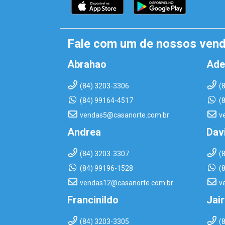
Fale com um de nossos ven
Abrahao
Ade
(84) 3203-3306
(
(84) 99164-4517
(
vendas5@casanorte.com.br
v
Andrea
Dav
(84) 3203-3307
(
(84) 99196-1528
(
vendas12@casanorte.com.br
v
Francinildo
Jai
(84) 3203-3305
(