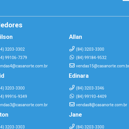
dedores
ilson
Allan
84) 3203-3302
(84) 3203-3300
84) 99106-7379
(84) 99184-9532
endas4@casanorte.com.br
vendas15@casanorte.com.b
id
Edinara
84) 3203-3300
(84) 3203-3346
84) 99916-9349
(84) 99193-4409
endas3@casanorte.com.br
vendas8@casanorte.com.br
rton
Jane
84) 3203-3303
(84) 3203-3300