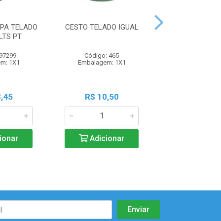
PA TELADO
CESTO TELADO IGUAL
CESTO P/PRE
LTS PT
PLASUTIL 
 97299
Código: 465
Código: 38
m: 1X1
Embalagem: 1X1
Embalagem:
,45
R$ 10,50
R$ 5,5
ionar
Adicionar
Adicio