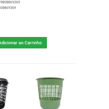
899808869369
9808869369
dicionar ao Carrinho