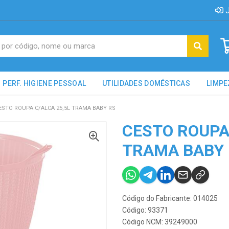
J
PERF. HIGIENE PESSOAL
UTILIDADES DOMÉSTICAS
LIMPE
ESTO ROUPA C/ALCA 25,5L TRAMA BABY RS
CESTO ROUPA 
TRAMA BABY
Código do Fabricante: 014025
Código: 93371
Código NCM: 39249000