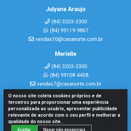
Julyana Araujo
(84) 3203-3300
(84) 99119-9867
vendas10@casanorte.com.br
Merielle
(84) 3203-3300
(84) 99108-4408
vendas7@casanorte.com.br
O nosso site coleta cookies próprios e de
Casa Norte LTDA - Av. Interventor Mário Câmara, 1815 -
terceiros para proporcionar uma experiência
Dix-Sept Rosado, Natal/RN - CEP 59054-600 - CNPJ
personalizada ao usuário, apresentar publicidade
08.713.513/0001-51
relevante de acordo com o seu perfil e melhorar a
qualidade do nosso site.
Aceitar
Negar não essenciais