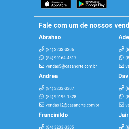
Fale com um de nossos ven
Abrahao
Ade
(84) 3203-3306
(
(84) 99164-4517
(
vendas5@casanorte.com.br
v
Andrea
Dav
(84) 3203-3307
(
(84) 99196-1528
(
vendas12@casanorte.com.br
v
Francinildo
Jai
(84) 3203-3305
(