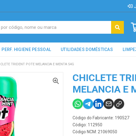
J
PERF. HIGIENE PESSOAL
UTILIDADES DOMÉSTICAS
LIMPE
ICLETE TRIDENT POTE MELANCIA E MENTA 54G
CHICLETE TR
MELANCIA E 
Código do Fabricante: 190527
Código: 112950
Código NCM: 21069050