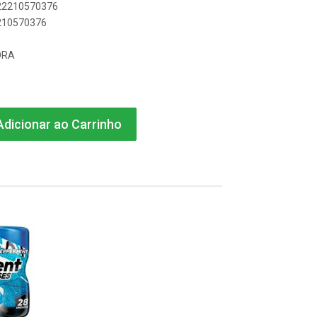
622210570376
2210570376
ORA
dicionar ao Carrinho