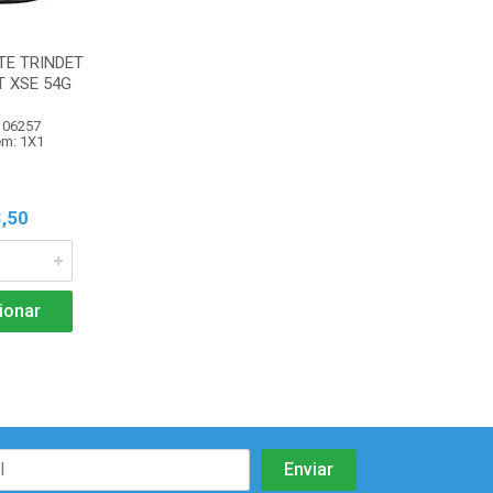
TE TRINDET
 XSE 54G
106257
m: 1X1
,50
ionar