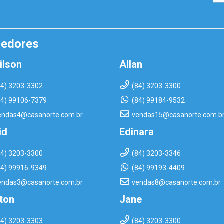
dedores
ilson
Allan
84) 3203-3302
(84) 3203-3300
84) 99106-7379
(84) 99184-9532
endas4@casanorte.com.br
vendas15@casanorte.com.b
id
Edinara
84) 3203-3300
(84) 3203-3346
84) 99916-9349
(84) 99193-4409
endas3@casanorte.com.br
vendas8@casanorte.com.br
rton
Jane
84) 3203-3303
(84) 3203-3300