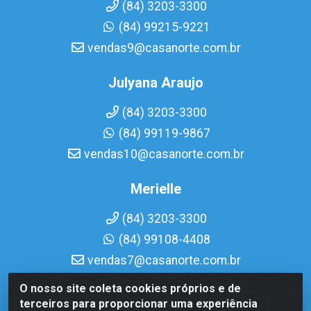
(84) 3203-3300
(84) 99215-9221
vendas9@casanorte.com.br
Julyana Araujo
(84) 3203-3300
(84) 99119-9867
vendas10@casanorte.com.br
Merielle
(84) 3203-3300
(84) 99108-4408
vendas7@casanorte.com.br
O nosso site coleta cookies próprios e de
Casa Norte LTDA - Av. Interventor Mário Câmara, 1815 -
terceiros para proporcionar uma experiência