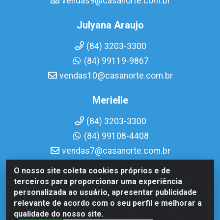
vendas9@casanorte.com.br
Julyana Araujo
(84) 3203-3300
(84) 99119-9867
vendas10@casanorte.com.br
Merielle
(84) 3203-3300
(84) 99108-4408
vendas7@casanorte.com.br
O nosso site coleta cookies próprios e de
Casa Norte LTDA - Av. Interventor Mário Câmara, 1815 -
terceiros para proporcionar uma experiência
Dix-Sept Rosado, Natal/RN - CEP 59054-600 - CNPJ
personalizada ao usuário, apresentar publicidade
08.713.513/0001-51
relevante de acordo com o seu perfil e melhorar a
qualidade do nosso site.