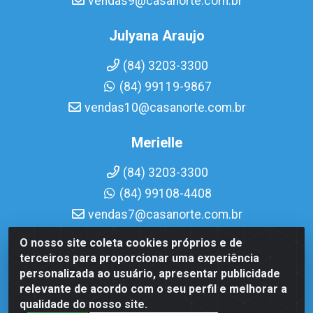
vendas9@casanorte.com.br
Julyana Araujo
(84) 3203-3300
(84) 99119-9867
vendas10@casanorte.com.br
Merielle
(84) 3203-3300
(84) 99108-4408
vendas7@casanorte.com.br
O nosso site coleta cookies próprios e de
Casa Norte LTDA - Av. Interventor Mário Câmara, 1815 -
terceiros para proporcionar uma experiência
Dix-Sept Rosado, Natal/RN - CEP 59054-600 - CNPJ
personalizada ao usuário, apresentar publicidade
08.713.513/0001-51
relevante de acordo com o seu perfil e melhorar a
qualidade do nosso site.