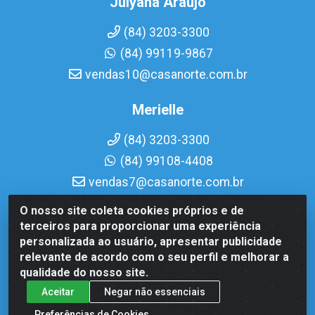
Julyana Araujo
(84) 3203-3300
(84) 99119-9867
vendas10@casanorte.com.br
Merielle
(84) 3203-3300
(84) 99108-4408
vendas7@casanorte.com.br
O nosso site coleta cookies próprios e de
Casa Norte LTDA - Av. Interventor Mário Câmara, 1815 -
terceiros para proporcionar uma experiência
Dix-Sept Rosado, Natal/RN - CEP 59054-600 - CNPJ
personalizada ao usuário, apresentar publicidade
08.713.513/0001-51
relevante de acordo com o seu perfil e melhorar a
qualidade do nosso site.
Aceitar
Negar não essenciais
Preferências de Cookies