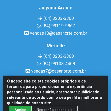
Julyana Araujo
(84) 3203-3300
(84) 99119-9867
vendas10@casanorte.com.br
Merielle
(84) 3203-3300
(84) 99108-4408
vendas7@casanorte.com.br
O nosso site coleta cookies próprios e de
Casa Norte LTDA - Av. Interventor Mário Câmara, 1815 -
terceiros para proporcionar uma experiência
Dix-Sept Rosado, Natal/RN - CEP 59054-600 - CNPJ
personalizada ao usuário, apresentar publicidade
08.713.513/0001-51
relevante de acordo com o seu perfil e melhorar a
qualidade do nosso site.
Aceitar
Negar não essenciais