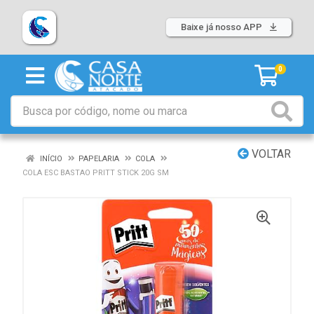
Baixe já nosso APP
0
VOLTAR
INÍCIO
PAPELARIA
COLA
COLA ESC BASTAO PRITT STICK 20G SM