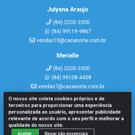
Julyana Araujo
(84) 3203-3300
(84) 99119-9867
vendas10@casanorte.com.br
Merielle
(84) 3203-3300
(84) 99108-4408
vendas7@casanorte.com.br
O nosso site coleta cookies próprios e de
Casa Norte LTDA - Av. Interventor Mário Câmara, 1815 -
terceiros para proporcionar uma experiência
Dix-Sept Rosado, Natal/RN - CEP 59054-600 - CNPJ
personalizada ao usuário, apresentar publicidade
08.713.513/0001-51
relevante de acordo com o seu perfil e melhorar a
qualidade do nosso site.
Aceitar
Negar não essenciais