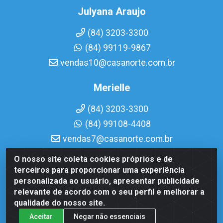
Julyana Araujo
(84) 3203-3300
(84) 99119-9867
vendas10@casanorte.com.br
Merielle
(84) 3203-3300
(84) 99108-4408
vendas7@casanorte.com.br
O nosso site coleta cookies próprios e de
Casa Norte LTDA - Av. Interventor Mário Câmara, 1815 -
terceiros para proporcionar uma experiência
Dix-Sept Rosado, Natal/RN - CEP 59054-600 - CNPJ
personalizada ao usuário, apresentar publicidade
08.713.513/0001-51
relevante de acordo com o seu perfil e melhorar a
qualidade do nosso site.
Aceitar
Negar não essenciais