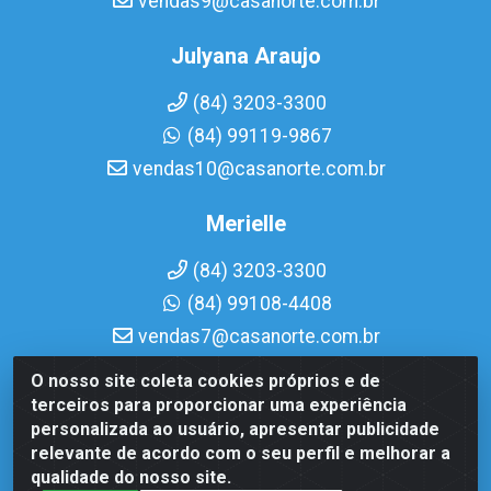
vendas9@casanorte.com.br
Julyana Araujo
(84) 3203-3300
(84) 99119-9867
vendas10@casanorte.com.br
Merielle
(84) 3203-3300
(84) 99108-4408
vendas7@casanorte.com.br
O nosso site coleta cookies próprios e de
Casa Norte LTDA - Av. Interventor Mário Câmara, 1815 -
terceiros para proporcionar uma experiência
Dix-Sept Rosado, Natal/RN - CEP 59054-600 - CNPJ
personalizada ao usuário, apresentar publicidade
08.713.513/0001-51
relevante de acordo com o seu perfil e melhorar a
qualidade do nosso site.