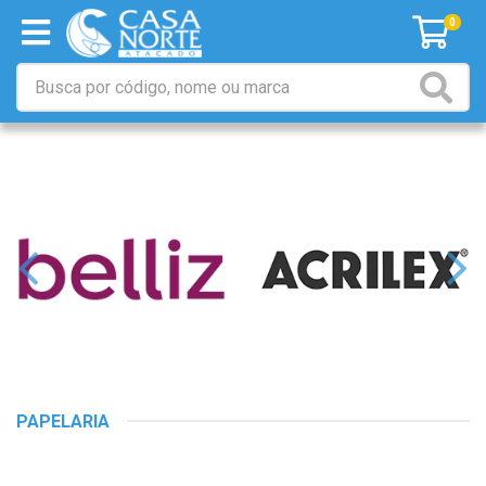
0
PAPELARIA