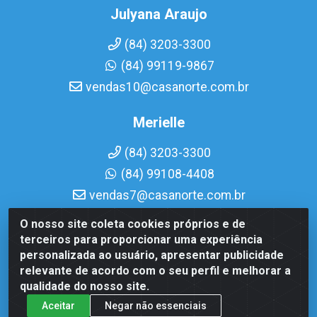
Julyana Araujo
(84) 3203-3300
(84) 99119-9867
vendas10@casanorte.com.br
Merielle
(84) 3203-3300
(84) 99108-4408
vendas7@casanorte.com.br
O nosso site coleta cookies próprios e de
Casa Norte LTDA - Av. Interventor Mário Câmara, 1815 - Dix-
terceiros para proporcionar uma experiência
Sept Rosado, Natal/RN - CEP 59054-600 - CNPJ
personalizada ao usuário, apresentar publicidade
08.713.513/0001-51
relevante de acordo com o seu perfil e melhorar a
qualidade do nosso site.
Aceitar
Negar não essenciais