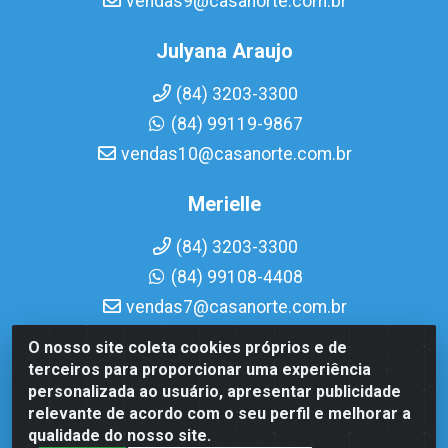
vendas9@casanorte.com.br
Julyana Araujo
(84) 3203-3300
(84) 99119-9867
vendas10@casanorte.com.br
Merielle
(84) 3203-3300
(84) 99108-4408
vendas7@casanorte.com.br
O nosso site coleta cookies próprios e de
Casa Norte LTDA - Av. Interventor Mário Câmara, 1815 -
terceiros para proporcionar uma experiência
Dix-Sept Rosado, Natal/RN - CEP 59054-600 - CNPJ
personalizada ao usuário, apresentar publicidade
08.713.513/0001-51
relevante de acordo com o seu perfil e melhorar a
qualidade do nosso site.