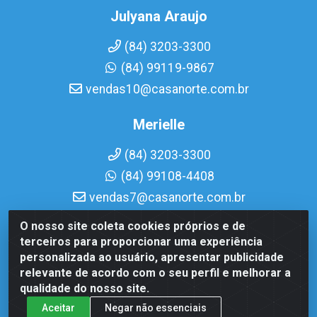
Julyana Araujo
(84) 3203-3300
(84) 99119-9867
vendas10@casanorte.com.br
Merielle
(84) 3203-3300
(84) 99108-4408
vendas7@casanorte.com.br
O nosso site coleta cookies próprios e de
Casa Norte LTDA - Av. Interventor Mário Câmara, 1815 -
terceiros para proporcionar uma experiência
Dix-Sept Rosado, Natal/RN - CEP 59054-600 - CNPJ
personalizada ao usuário, apresentar publicidade
08.713.513/0001-51
relevante de acordo com o seu perfil e melhorar a
qualidade do nosso site.
Aceitar
Negar não essenciais