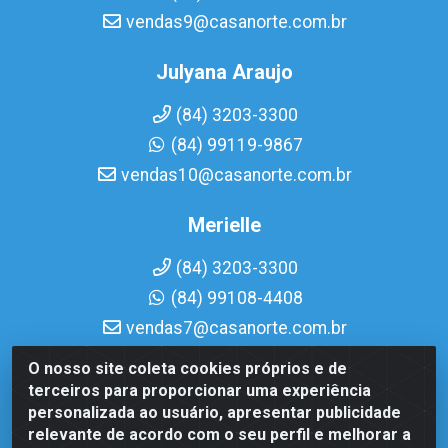
vendas9@casanorte.com.br
Julyana Araujo
(84) 3203-3300
(84) 99119-9867
vendas10@casanorte.com.br
Merielle
(84) 3203-3300
(84) 99108-4408
vendas7@casanorte.com.br
O nosso site coleta cookies próprios e de
Casa Norte LTDA - Av. Interventor Mário Câmara, 1815 -
terceiros para proporcionar uma experiência
Dix-Sept Rosado, Natal/RN - CEP 59054-600 - CNPJ
personalizada ao usuário, apresentar publicidade
08.713.513/0001-51
relevante de acordo com o seu perfil e melhorar a