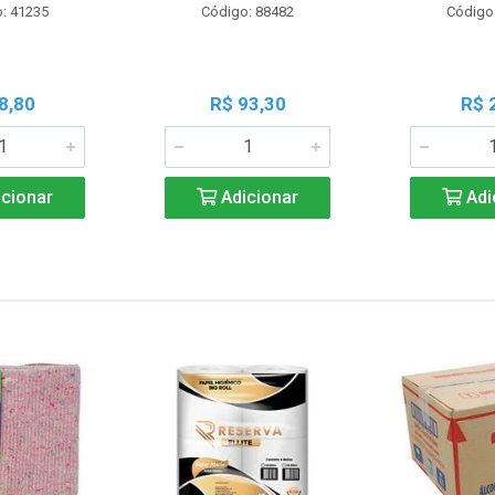
: 41235
Código: 88482
Código
8,80
R$ 93,30
R$ 
cionar
Adicionar
Adi