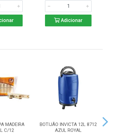
cionar
Adicionar
Adic
PA MADEIRA
BOTIJÃO INVICTA 12L 8712
ACENDEDOR
L C/12
AZUL ROYAL
HANDY 