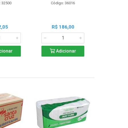
: 32500
Código: 36016
Código:
2,05
R$ 186,00
R$ 1
cionar
Adicionar
Adic