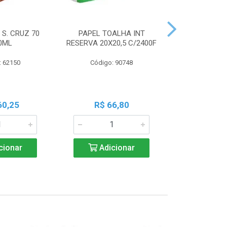
 S. CRUZ 70
PAPEL TOALHA INT
PILHA PAN A
0ML
RESERVA 20X20,5 C/2400F
PALIT C
: 62150
Código: 90748
Código:
60,25
R$ 66,80
R$ 7
cionar
Adicionar
Adic