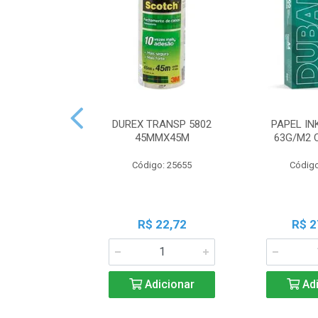
DUREX TRANSP 5802
PAPEL IN
45MMX45M
63G/M2 
Código: 25655
Código
R$ 22,72
R$ 2
Adicionar
Adi