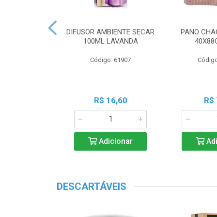
 PERF COALA
DIFUSOR AMBIENTE SECAR
PANO CHA
ML LAVANDA
100ML LAVANDA
40X88
o: 83539
Código: 61907
Código
18,45
R$ 16,60
R$ 
icionar
Adicionar
Adi
DESCARTÁVEIS