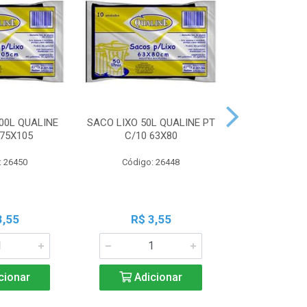
00L QUALINE
SACO LIXO 50L QUALINE PT
SACO LIXO 30
 75X105
C/10 63X80
C/10 
: 26450
Código: 26448
Código:
3,55
R$ 3,55
R$ 3
cionar
Adicionar
Adic