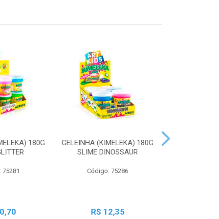
MELEKA) 180G
GELEINHA (KIMELEKA) 180G
GELEINHA (KI
GLITTER
SLIME DINOSSAUR
SLIME AN
: 75281
Código: 75286
Código:
0,70
R$ 12,35
R$ 1