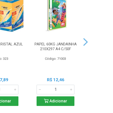
CRISTAL AZUL
PAPEL 60KG JANDAINHA
MASSA MOD
210X297 A4 C/50F
ACRILEX 
o: 323
Código: 71003
Código:
7,89
R$ 12,46
R$ 6
cionar
Adicionar
Adic