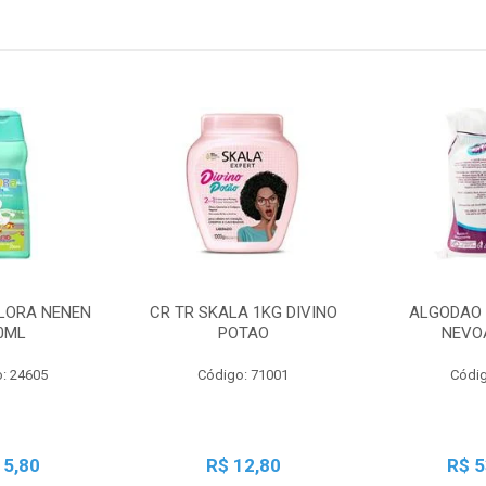
LORA NENEN
CR TR SKALA 1KG DIVINO
ALGODAO 
0ML
POTAO
NEVO
: 24605
Código: 71001
Códig
15,80
R$ 12,80
R$ 5