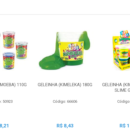
AMOEBA) 110G
GELEINHA (KIMELEKA) 180G
GELEINHA (KI
SLIME 
: 50923
Código: 66606
Código
8,21
R$ 8,43
R$ 1