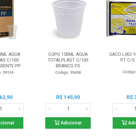
0ML AGUA
COPO 150ML AGUA
SACO LIXO 1
AS C/100
TOTALPLAST C/100
PT C/5
RENTE PP
BRANCO PS
Código
: 59134
Código: 95458
62,90
R$ 145,90
R$ 
cionar
Adicionar
Adi