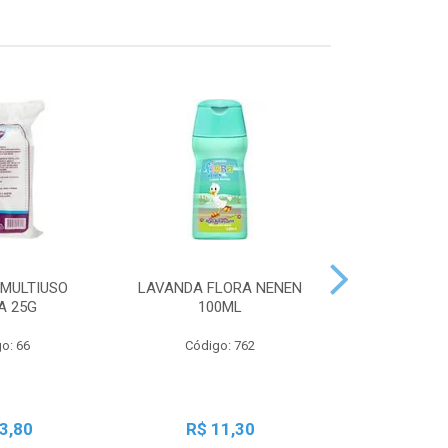
MULTIUSO
LAVANDA FLORA NENEN
SBT LIQ GRA
A 25G
100ML
250
o: 66
Código: 762
Código:
3,80
R$ 11,30
R$ 2