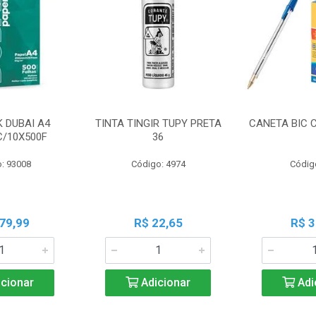
K DUBAI A4
TINTA TINGIR TUPY PRETA
CANETA BIC 
C/10X500F
36
: 93008
Código: 4974
Códig
79,99
R$ 22,65
R$ 3
cionar
Adicionar
Adi