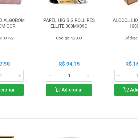
O ALGOBOM
PAPEL HIG BIG ROLL RES
ALCOOL LIQ
CM COR
ELLITE 300MX09C
100
: 33792
Código: 92003
Código
7,90
R$ 94,15
R$ 1
cionar
Adicionar
Adi