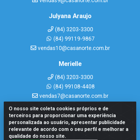
vendas9@casanorte.com.br
Julyana Araujo
(84) 3203-3300
(84) 99119-9867
vendas10@casanorte.com.br
Merielle
(84) 3203-3300
(84) 99108-4408
vendas7@casanorte.com.br
O nosso site coleta cookies próprios e de
Casa Norte LTDA - Av. Interventor Mário Câmara, 1815 -
terceiros para proporcionar uma experiência
Dix-Sept Rosado, Natal/RN - CEP 59054-600 - CNPJ
personalizada ao usuário, apresentar publicidade
08.713.513/0001-51
relevante de acordo com o seu perfil e melhorar a
qualidade do nosso site.