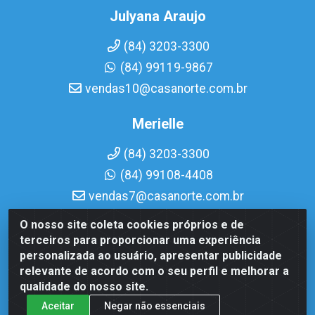
Julyana Araujo
(84) 3203-3300
(84) 99119-9867
vendas10@casanorte.com.br
Merielle
(84) 3203-3300
(84) 99108-4408
vendas7@casanorte.com.br
O nosso site coleta cookies próprios e de
Casa Norte LTDA - Av. Interventor Mário Câmara, 1815 -
terceiros para proporcionar uma experiência
Dix-Sept Rosado, Natal/RN - CEP 59054-600 - CNPJ
personalizada ao usuário, apresentar publicidade
08.713.513/0001-51
relevante de acordo com o seu perfil e melhorar a
qualidade do nosso site.
Aceitar
Negar não essenciais