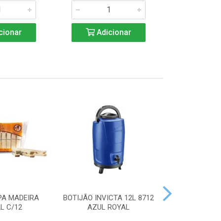
cionar
Adicionar
Adic
PA MADEIRA
BOTIJÃO INVICTA 12L 8712
ACENDEDOR
L C/12
AZUL ROYAL
HANDY 