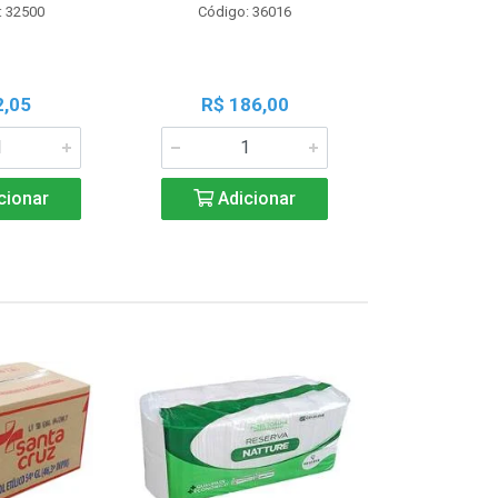
: 32500
Código: 36016
Código:
2,05
R$ 186,00
R$ 1
cionar
Adicionar
Adic