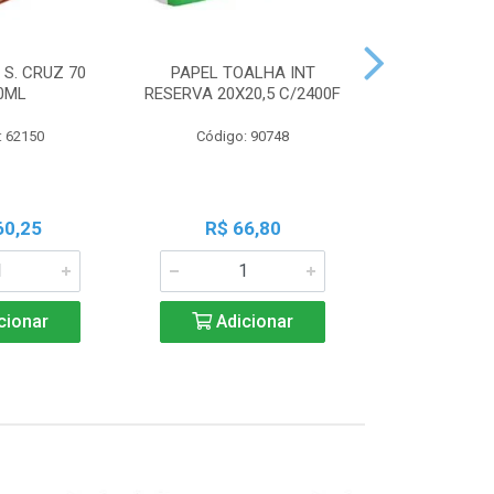
 S. CRUZ 70
PAPEL TOALHA INT
PILHA PAN A
0ML
RESERVA 20X20,5 C/2400F
PALIT C
: 62150
Código: 90748
Código:
60,25
R$ 66,80
R$ 7
cionar
Adicionar
Adic