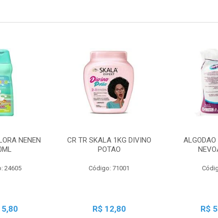
LORA NENEN
CR TR SKALA 1KG DIVINO
ALGODAO 
0ML
POTAO
NEVO
: 24605
Código: 71001
Códig
15,80
R$ 12,80
R$ 5