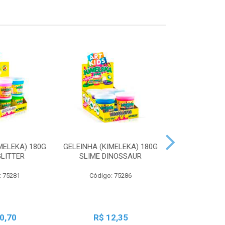
MELEKA) 180G
GELEINHA (KIMELEKA) 180G
GELEINHA (KI
GLITTER
SLIME DINOSSAUR
SLIME AN
: 75281
Código: 75286
Código:
0,70
R$ 12,35
R$ 1