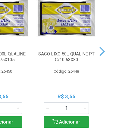
00L QUALINE
SACO LIXO 50L QUALINE PT
SACO LIXO 30
 75X105
C/10 63X80
C/10 
: 26450
Código: 26448
Código:
3,55
R$ 3,55
R$ 3
cionar
Adicionar
Adic