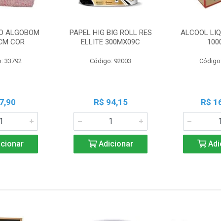
O ALGOBOM
PAPEL HIG BIG ROLL RES
ALCOOL LIQ
CM COR
ELLITE 300MX09C
100
: 33792
Código: 92003
Código
7,90
R$ 94,15
R$ 1
cionar
Adicionar
Adi