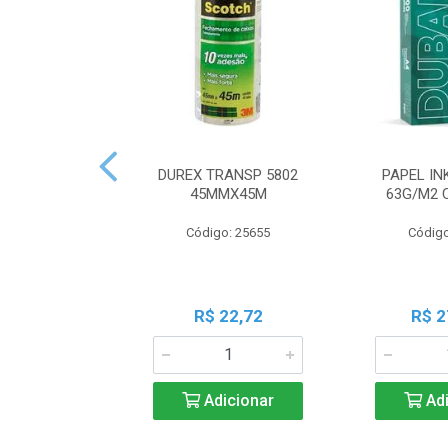
DUREX TRANSP 5802
PAPEL IN
45MMX45M
63G/M2 
Código: 25655
Código
R$ 22,72
R$ 2
Adicionar
Adi