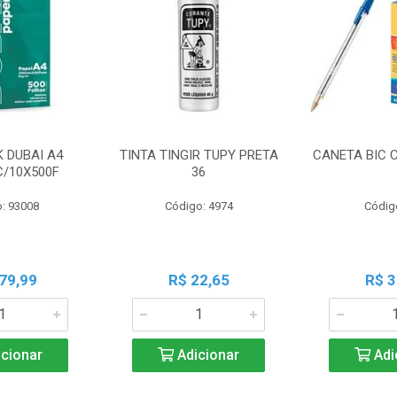
K DUBAI A4
TINTA TINGIR TUPY PRETA
CANETA BIC 
C/10X500F
36
: 93008
Código: 4974
Códig
79,99
R$ 22,65
R$ 3
cionar
Adicionar
Adi