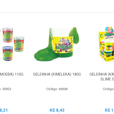
AMOEBA) 110G
GELEINHA (KIMELEKA) 180G
GELEINHA (KI
SLIME 
: 50923
Código: 66606
Código
8,21
R$ 8,43
R$ 1