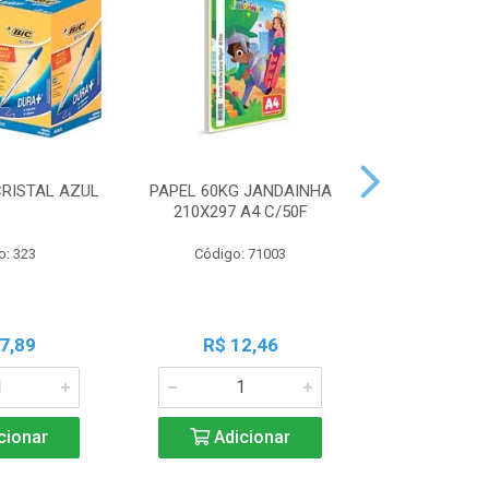
CRISTAL AZUL
PAPEL 60KG JANDAINHA
MASSA MOD
210X297 A4 C/50F
ACRILEX 
o: 323
Código: 71003
Código:
7,89
R$ 12,46
R$ 6
cionar
Adicionar
Adic