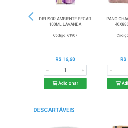
 PERF COALA
DIFUSOR AMBIENTE SECAR
PANO CHA
ML LAVANDA
100ML LAVANDA
40X88
o: 83539
Código: 61907
Código
18,45
R$ 16,60
R$ 
icionar
Adicionar
Adi
DESCARTÁVEIS