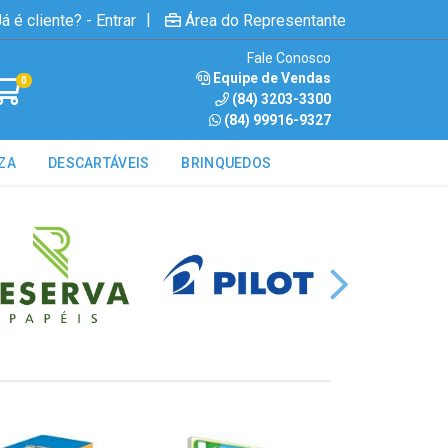
|
á é cliente? - Entrar
Área do Representante
Fale Conosco
Equipe de Vendas
0
(84) 3203-3300
(84) 99916-9327
ZA
DESCARTÁVEIS
BRINQUEDOS