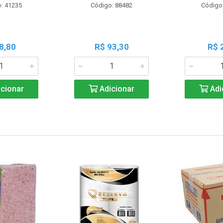
: 41235
Código: 88482
Código
8,80
R$ 93,30
R$ 
cionar
Adicionar
Adi