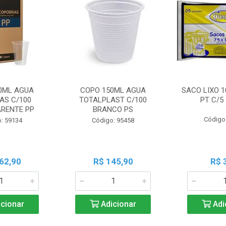
0ML AGUA
COPO 150ML AGUA
SACO LIXO 1
AS C/100
TOTALPLAST C/100
PT C/5
RENTE PP
BRANCO PS
Código
: 59134
Código: 95458
62,90
R$ 145,90
R$ 
cionar
Adicionar
Adi