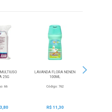
MULTIUSO
LAVANDA FLORA NENEN
SBT LIQ GRA
A 25G
100ML
250
o: 66
Código: 762
Código:
3,80
R$ 11,30
R$ 2