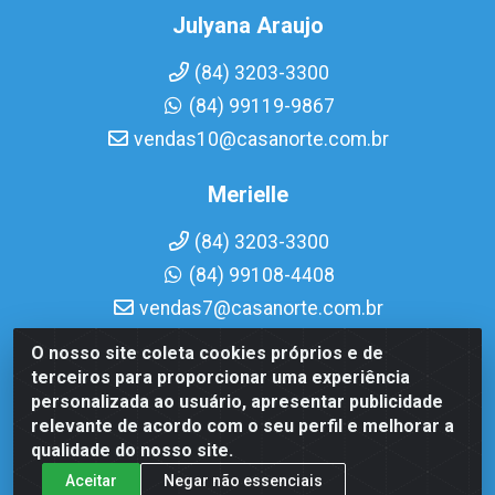
Julyana Araujo
(84) 3203-3300
(84) 99119-9867
vendas10@casanorte.com.br
Merielle
(84) 3203-3300
(84) 99108-4408
vendas7@casanorte.com.br
O nosso site coleta cookies próprios e de
Casa Norte LTDA - Av. Interventor Mário Câmara, 1815 -
terceiros para proporcionar uma experiência
Dix-Sept Rosado, Natal/RN - CEP 59054-600 - CNPJ
personalizada ao usuário, apresentar publicidade
08.713.513/0001-51
relevante de acordo com o seu perfil e melhorar a
qualidade do nosso site.
Aceitar
Negar não essenciais