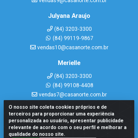
vendas9@casanorte.com.br
Julyana Araujo
(84) 3203-3300
(84) 99119-9867
vendas10@casanorte.com.br
Merielle
(84) 3203-3300
(84) 99108-4408
vendas7@casanorte.com.br
O nosso site coleta cookies próprios e de
Casa Norte LTDA - Av. Interventor Mário Câmara, 1815 -
terceiros para proporcionar uma experiência
Dix-Sept Rosado, Natal/RN - CEP 59054-600 - CNPJ
personalizada ao usuário, apresentar publicidade
08.713.513/0001-51
relevante de acordo com o seu perfil e melhorar a
qualidade do nosso site.