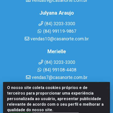
vendas9@casanorte.com.br
Julyana Araujo
(84) 3203-3300
(84) 99119-9867
vendas10@casanorte.com.br
Merielle
(84) 3203-3300
(84) 99108-4408
vendas7@casanorte.com.br
O nosso site coleta cookies próprios e de
Casa Norte LTDA - Av. Interventor Mário Câmara, 1815 -
terceiros para proporcionar uma experiência
Dix-Sept Rosado, Natal/RN - CEP 59054-600 - CNPJ
personalizada ao usuário, apresentar publicidade
08.713.513/0001-51
relevante de acordo com o seu perfil e melhorar a
qualidade do nosso site.