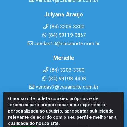
vendas9@casanorte.com.br
Julyana Araujo
(84) 3203-3300
(84) 99119-9867
vendas10@casanorte.com.br
Merielle
(84) 3203-3300
(84) 99108-4408
vendas7@casanorte.com.br
O nosso site coleta cookies próprios e de
Casa Norte LTDA - Av. Interventor Mário Câmara, 1815 -
terceiros para proporcionar uma experiência
Dix-Sept Rosado, Natal/RN - CEP 59054-600 - CNPJ
personalizada ao usuário, apresentar publicidade
08.713.513/0001-51
relevante de acordo com o seu perfil e melhorar a
qualidade do nosso site.