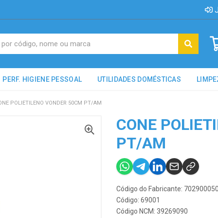
J
PERF. HIGIENE PESSOAL
UTILIDADES DOMÉSTICAS
LIMPE
ONE POLIETILENO VONDER 50CM PT/AM
CONE POLIET
PT/AM
Código do Fabricante: 70290005
Código: 69001
Código NCM: 39269090