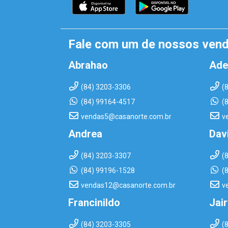
Fale com um de nossos ven
Abrahao
Ade
(84) 3203-3306
(
(84) 99164-4517
(
vendas5@casanorte.com.br
v
Andrea
Dav
(84) 3203-3307
(
(84) 99196-1528
(
vendas12@casanorte.com.br
v
Francinildo
Jai
(84) 3203-3305
(