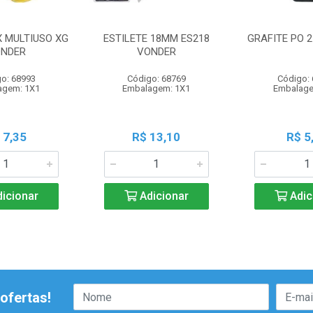
X MULTIUSO XG
ESTILETE 18MM ES218
GRAFITE PO 
NDER
VONDER
o: 68993
Código: 68769
Código:
agem: 1X1
Embalagem: 1X1
Embalage
 7,35
R$ 13,10
R$ 5
icionar
Adicionar
Adic
ofertas!