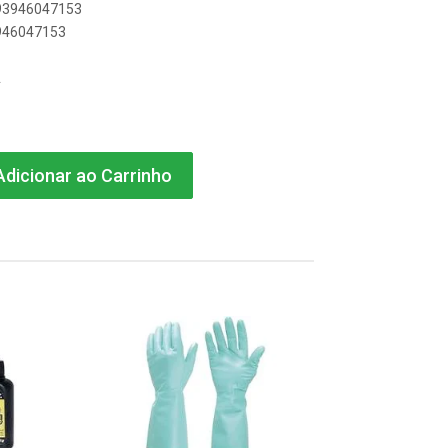
893946047153
3946047153
A
dicionar ao Carrinho