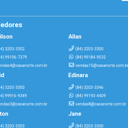
dedores
ilson
Allan
84) 3203-3302
(84) 3203-3300
84) 99106-7379
(84) 99184-9532
endas4@casanorte.com.br
vendas15@casanorte.com.b
id
Edinara
84) 3203-3300
(84) 3203-3346
84) 99916-9349
(84) 99193-4409
endas3@casanorte.com.br
vendas8@casanorte.com.br
rton
Jane
84) 3203-3303
(84) 3203-3300