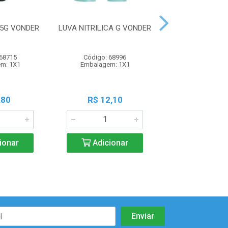
25G VONDER
LUVA NITRILICA G VONDER
LUVA NITRIL
VONDE
 68715
Código: 68996
Código: 68
m: 1X1
Embalagem: 1X1
Embalagem:
,80
R$ 12,10
R$ 12,1
ionar
Adicionar
Adicio