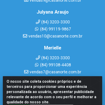
vendas9@casanorte.com.br
Julyana Araujo
(84) 3203-3300
(84) 99119-9867
vendas10@casanorte.com.br
Merielle
(84) 3203-3300
(84) 99108-4408
vendas7@casanorte.com.br
O nosso site coleta cookies próprios e de
Casa Norte LTDA - Av. Interventor Mário Câmara, 1815 -
terceiros para proporcionar uma experiência
Dix-Sept Rosado, Natal/RN - CEP 59054-600 - CNPJ
personalizada ao usuário, apresentar publicidade
08.713.513/0001-51
relevante de acordo com o seu perfil e melhorar a
qualidade do nosso site.