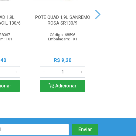
AD 1,9L
POTE QUAD 1,9L SANREMO
BOWL 500ML C
CIL 130/6
ROSA SR130/9
 38067
Código: 68596
Código: 100
m: 1X1
Embalagem: 1X1
Embalagem:
,40
R$ 9,20
R$ 5,1
ionar
Adicionar
Adicio