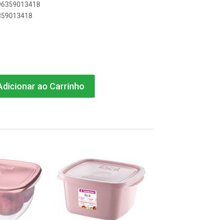
896359013418
6359013418
dicionar ao Carrinho