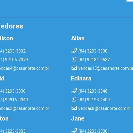
dedores
ilson
Allan
84) 3203-3302
(84) 3203-3300
84) 99106-7379
(84) 99184-9532
endas4@casanorte.com.br
vendas15@casanorte.com.b
id
Edinara
84) 3203-3300
(84) 3203-3346
84) 99916-9349
(84) 99193-4409
endas3@casanorte.com.br
vendas8@casanorte.com.br
rton
Jane
84) 3203-3303
(84) 3203-3300