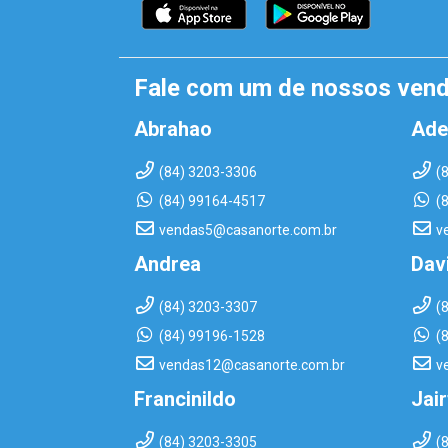
Fale com um de nossos ven
Abrahao
Ade
(84) 3203-3306
(
(84) 99164-4517
(
vendas5@casanorte.com.br
v
Andrea
Dav
(84) 3203-3307
(
(84) 99196-1528
(
vendas12@casanorte.com.br
v
Francinildo
Jai
(84) 3203-3305
(