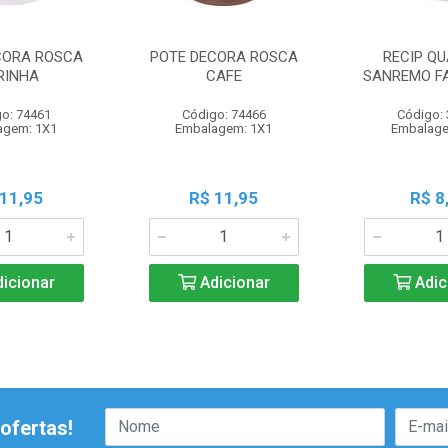
CORA ROSCA
POTE DECORA ROSCA
RECIP QU
RINHA
CAFE
SANREMO FA
o: 74461
Código: 74466
Código:
agem: 1X1
Embalagem: 1X1
Embalage
 11,95
R$ 11,95
R$ 8
icionar
Adicionar
Adic
ofertas!