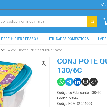
J
PERF. HIGIENE PESSOAL
UTILIDADES DOMÉSTICAS
LIMPE
ICOS
CONJ POTE QUAD C/3 SANREMO 130/6C
CONJ POTE Q
130/6C
Código do Fabricante: 130/6C
Código: 59642
Código NCM: 39241000