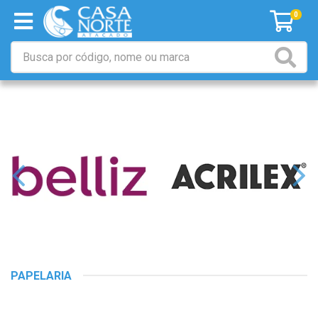
0
PAPELARIA