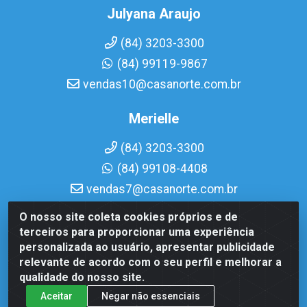
Julyana Araujo
(84) 3203-3300
(84) 99119-9867
vendas10@casanorte.com.br
Merielle
(84) 3203-3300
(84) 99108-4408
vendas7@casanorte.com.br
O nosso site coleta cookies próprios e de
Casa Norte LTDA - Av. Interventor Mário Câmara, 1815 - Dix-
terceiros para proporcionar uma experiência
Sept Rosado, Natal/RN - CEP 59054-600 - CNPJ
personalizada ao usuário, apresentar publicidade
08.713.513/0001-51
relevante de acordo com o seu perfil e melhorar a
qualidade do nosso site.
Aceitar
Negar não essenciais