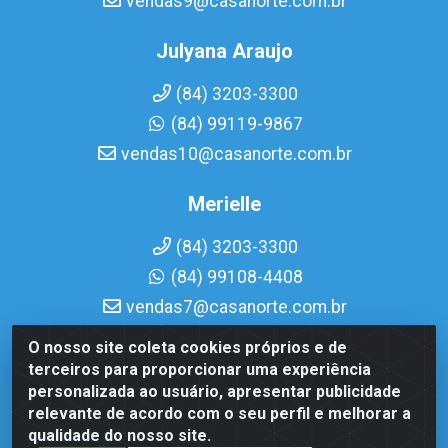
vendas9@casanorte.com.br
Julyana Araujo
(84) 3203-3300
(84) 99119-9867
vendas10@casanorte.com.br
Merielle
(84) 3203-3300
(84) 99108-4408
vendas7@casanorte.com.br
O nosso site coleta cookies próprios e de
Casa Norte LTDA - Av. Interventor Mário Câmara, 1815 -
terceiros para proporcionar uma experiência
Dix-Sept Rosado, Natal/RN - CEP 59054-600 - CNPJ
personalizada ao usuário, apresentar publicidade
08.713.513/0001-51
relevante de acordo com o seu perfil e melhorar a
qualidade do nosso site.