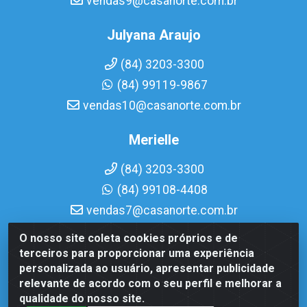
vendas9@casanorte.com.br
Julyana Araujo
(84) 3203-3300
(84) 99119-9867
vendas10@casanorte.com.br
Merielle
(84) 3203-3300
(84) 99108-4408
vendas7@casanorte.com.br
O nosso site coleta cookies próprios e de
Casa Norte LTDA - Av. Interventor Mário Câmara, 1815 -
terceiros para proporcionar uma experiência
Dix-Sept Rosado, Natal/RN - CEP 59054-600 - CNPJ
personalizada ao usuário, apresentar publicidade
08.713.513/0001-51
relevante de acordo com o seu perfil e melhorar a
qualidade do nosso site.