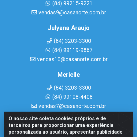
(84) 99215-9221
vendas9@casanorte.com.br
Julyana Araujo
(84) 3203-3300
(84) 99119-9867
vendas10@casanorte.com.br
Merielle
(84) 3203-3300
(84) 99108-4408
vendas7@casanorte.com.br
O nosso site coleta cookies próprios e de
Casa Norte LTDA - Av. Interventor Mário Câmara, 1815 -
terceiros para proporcionar uma experiência
Dix-Sept Rosado, Natal/RN - CEP 59054-600 - CNPJ
personalizada ao usuário, apresentar publicidade
08.713.513/0001-51