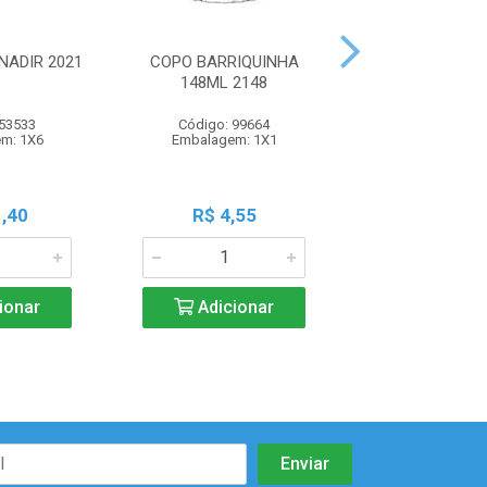
NADIR 2021
COPO BARRIQUINHA
COPO P/SUCO 
148ML 2148
270ML NA
 53533
Código: 99664
Código: 98
m: 1X6
Embalagem: 1X1
Embalagem:
,40
R$ 4,55
R$ 20,9
ionar
Adicionar
Adicio