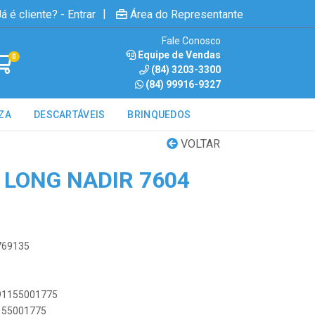
|
á é cliente? - Entrar
Área do Representante
Fale Conosco
Equipe de Vendas
0
(84) 3203-3300
(84) 99916-9327
ZA
DESCARTÁVEIS
BRINQUEDOS
VOLTAR
 LONG NADIR 7604
0769135
891155001775
1155001775