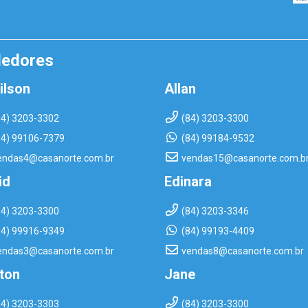
dedores
ilson
Allan
84) 3203-3302
(84) 3203-3300
84) 99106-7379
(84) 99184-9532
endas4@casanorte.com.br
vendas15@casanorte.com.b
id
Edinara
84) 3203-3300
(84) 3203-3346
84) 99916-9349
(84) 99193-4409
endas3@casanorte.com.br
vendas8@casanorte.com.br
rton
Jane
84) 3203-3303
(84) 3203-3300