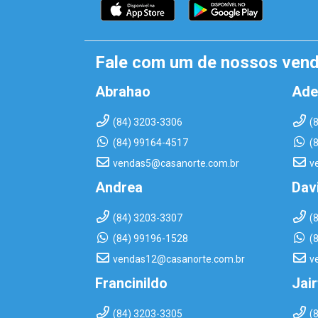
Fale com um de nossos ven
Abrahao
Ade
(84) 3203-3306
(
(84) 99164-4517
(
vendas5@casanorte.com.br
v
Andrea
Dav
(84) 3203-3307
(
(84) 99196-1528
(
vendas12@casanorte.com.br
v
Francinildo
Jai
(84) 3203-3305
(