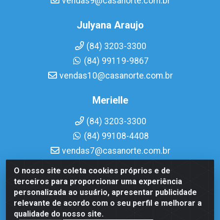
vendas9@casanorte.com.br
Julyana Araujo
(84) 3203-3300
(84) 99119-9867
vendas10@casanorte.com.br
Merielle
(84) 3203-3300
(84) 99108-4408
vendas7@casanorte.com.br
O nosso site coleta cookies próprios e de
Casa Norte LTDA - Av. Interventor Mário Câmara, 1815 -
terceiros para proporcionar uma experiência
Dix-Sept Rosado, Natal/RN - CEP 59054-600 - CNPJ
personalizada ao usuário, apresentar publicidade
08.713.513/0001-51
relevante de acordo com o seu perfil e melhorar a
qualidade do nosso site.