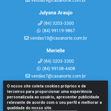
vendas9@casanorte.com.br
Julyana Araujo
(84) 3203-3300
(84) 99119-9867
vendas10@casanorte.com.br
Merielle
(84) 3203-3300
(84) 99108-4408
vendas7@casanorte.com.br
O nosso site coleta cookies próprios e de
Casa Norte LTDA - Av. Interventor Mário Câmara, 1815 -
terceiros para proporcionar uma experiência
Dix-Sept Rosado, Natal/RN - CEP 59054-600 - CNPJ
personalizada ao usuário, apresentar publicidade
08.713.513/0001-51
relevante de acordo com o seu perfil e melhorar a
qualidade do nosso site.