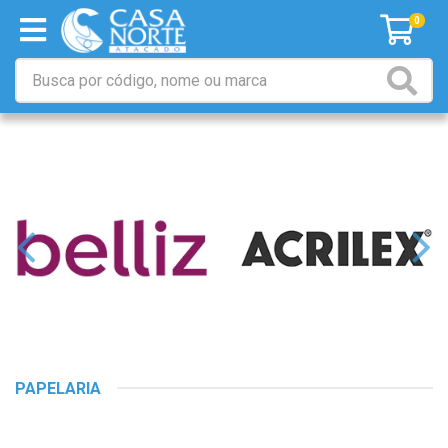
0
PAPELARIA