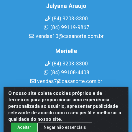
Julyana Araujo
(84) 3203-3300
(84) 99119-9867
vendas10@casanorte.com.br
Merielle
(84) 3203-3300
(84) 99108-4408
vendas7@casanorte.com.br
O nosso site coleta cookies próprios e de
Casa Norte LTDA - Av. Interventor Mário Câmara, 1815 - Dix-
terceiros para proporcionar uma experiência
Sept Rosado, Natal/RN - CEP 59054-600 - CNPJ
personalizada ao usuário, apresentar publicidade
08.713.513/0001-51
relevante de acordo com o seu perfil e melhorar a
qualidade do nosso site.
Aceitar
Negar não essenciais