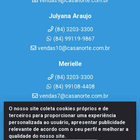
vendas9@casanorte.com.br
Julyana Araujo
(84) 3203-3300
(84) 99119-9867
vendas10@casanorte.com.br
Merielle
(84) 3203-3300
(84) 99108-4408
vendas7@casanorte.com.br
O nosso site coleta cookies próprios e de
Casa Norte LTDA - Av. Interventor Mário Câmara, 1815 -
terceiros para proporcionar uma experiência
Dix-Sept Rosado, Natal/RN - CEP 59054-600 - CNPJ
personalizada ao usuário, apresentar publicidade
08.713.513/0001-51
relevante de acordo com o seu perfil e melhorar a
qualidade do nosso site.